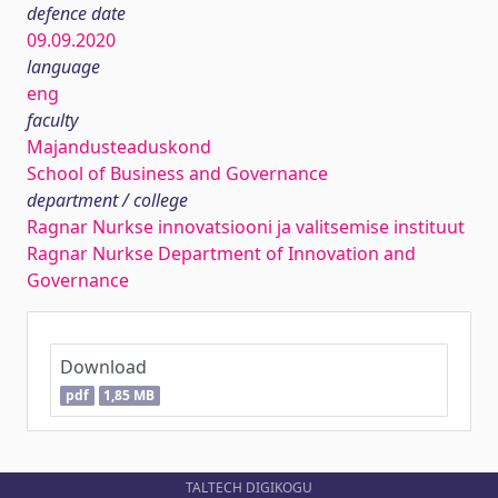
defence date
09.09.2020
language
eng
faculty
Majandusteaduskond
School of Business and Governance
department / college
Ragnar Nurkse innovatsiooni ja valitsemise instituut
Ragnar Nurkse Department of Innovation and
Governance
Download
pdf
1,85 MB
TALTECH DIGIKOGU