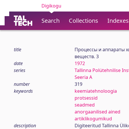
Digikogu
Search
Collections
Indexes
title
Процессы и аппараты х
веществ. 3
date
1972
series
Tallinna Polütehnilise In
Seeria A
number
319
keywords
keemiatehnoloogia
protsessid
seadmed
anorgaanilised ained
artiklikogumikud
description
Digiteeritud Tallinna Ül