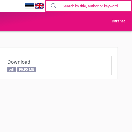
Intranet
Download
pdf
96,95 MB