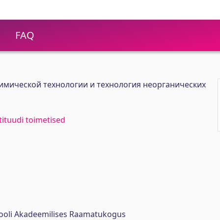
FAQ
имической технологии и технология неорганических
stituudi toimetised
ikooli Akadeemilises Raamatukogus