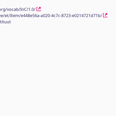
org/vocab/InC/1.0/
h.ee/et/Item/e448e56a-a020-4c7c-8723-e0214721d71b/
tituut