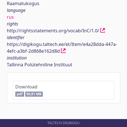
Raamatukogus
language
rus
rights
http://rightsstatements.org/vocab/InC/1.0/
identifier
https://digikogu.taltech.ee/et/Item/e4a28dda-447a-
4efc-a3bf-2d868e162d8d
institution
Tallinna Polütehniline Instituut
Download
pdf
90,81 MB
TALTECH DIGIKOGU