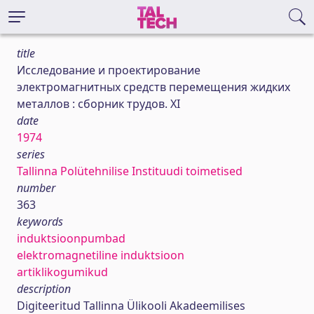
title
Исследование и проектирование
электромагнитных средств перемещения жидких
металлов : сборник трудов. XI
date
1974
series
Tallinna Polütehnilise Instituudi toimetised
number
363
keywords
induktsioonpumbad
elektromagnetiline induktsioon
artiklikogumikud
description
Digiteeritud Tallinna Ülikooli Akadeemilises