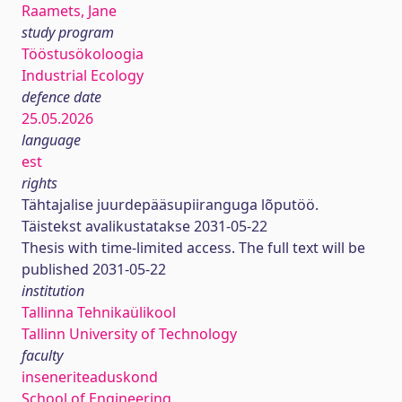
Raamets, Jane
study program
Tööstusökoloogia
Industrial Ecology
defence date
25.05.2026
language
est
rights
Tähtajalise juurdepääsupiiranguga lõputöö.
Täistekst avalikustatakse 2031-05-22
Thesis with time-limited access. The full text will be
published 2031-05-22
institution
Tallinna Tehnikaülikool
Tallinn University of Technology
faculty
inseneriteaduskond
School of Engineering