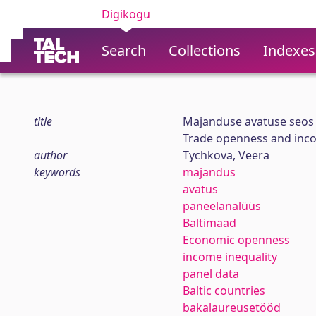
Digikogu
Search
Collections
Indexes
title
Majanduse avatuse seos s
Trade openness and incom
author
Tychkova, Veera
keywords
majandus
avatus
paneelanalüüs
Baltimaad
Economic openness
income inequality
panel data
Baltic countries
bakalaureusetööd