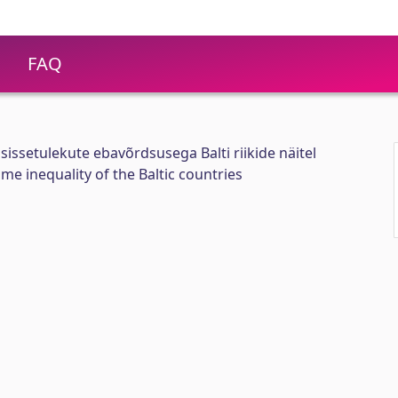
FAQ
issetulekute ebavõrdsusega Balti riikide näitel
e inequality of the Baltic countries