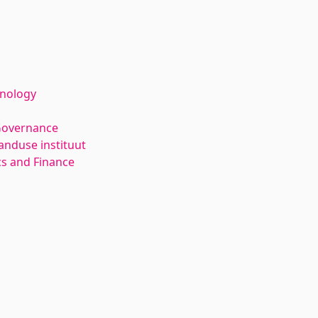
hnology
Governance
anduse instituut
s and Finance