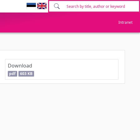
Intranet
Download
pdf
603 KB