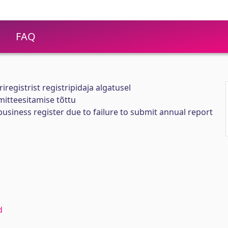
FAQ
registrist registripidaja algatusel
itteesitamise tõttu
iness register due to failure to submit annual report
d