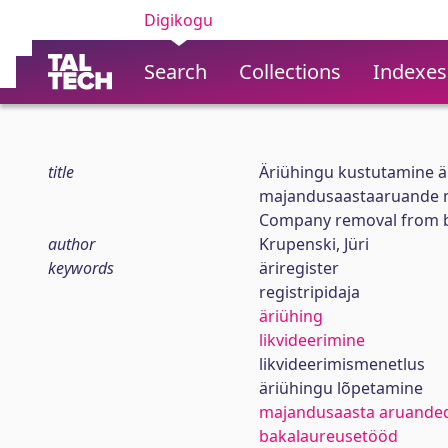
Digikogu
Search
Collections
Indexes
title
Äriühingu kustutamine äri
majandusaastaaruande m
Company removal from bus
author
Krupenski, Jüri
keywords
äriregister
registripidaja
äriühing
likvideerimine
likvideerimismenetlus
äriühingu lõpetamine
majandusaasta aruande
bakalaureusetööd