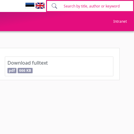
Intranet
Download fulltext
pdf
666 KB