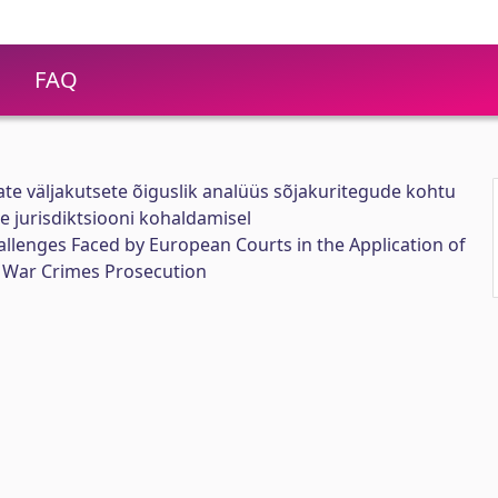
FAQ
te väljakutsete õiguslik analüüs sõjakuritegude kohtu
e jurisdiktsiooni kohaldamisel
allenges Faced by European Courts in the Application of
or War Crimes Prosecution