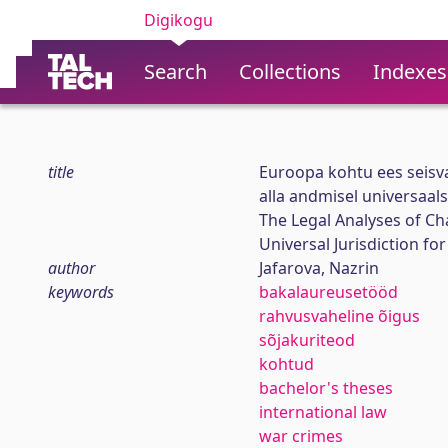
Digikogu
Search
Collections
Indexes
title
Euroopa kohtu ees seisva
alla andmisel universaals
The Legal Analyses of Ch
Universal Jurisdiction f
author
Jafarova, Nazrin
keywords
bakalaureusetööd
rahvusvaheline õigus
sõjakuriteod
kohtud
bachelor's theses
international law
war crimes