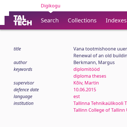
Digikogu
Search
Collections
Indexes
title
Vana tootmishoone uuend
Renewal of an old buildin
author
Berkmann, Margus
keywords
diplomitööd
diploma theses
supervisor
Kõiv, Martin
defence date
10.06.2015
language
est
institution
Tallinna Tehnikaülikooli T
Tallinn College of Tallin