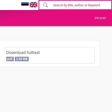
Intranet
Download fulltext
pdf
2,58 MB