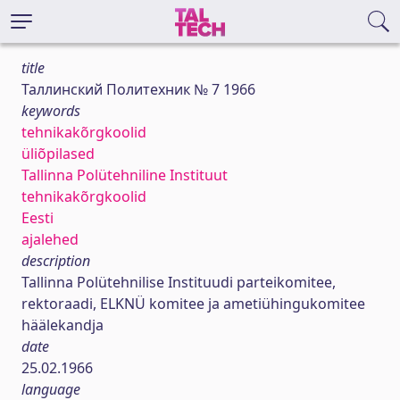
title
Таллинский Политехник № 7 1966
keywords
tehnikakõrgkoolid
üliõpilased
Tallinna Polütehniline Instituut
tehnikakõrgkoolid
Eesti
ajalehed
description
Tallinna Polütehnilise Instituudi parteikomitee,
rektoraadi, ELKNÜ komitee ja ametiühingukomitee
häälekandja
date
25.02.1966
language