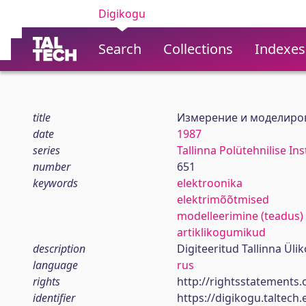
Digikogu
Search
Collections
Indexes
title
Измерение и моделиров
date
1987
series
Tallinna Polütehnilise In
number
651
keywords
elektroonika
elektrimõõtmised
modelleerimine (teadus)
artiklikogumikud
description
Digiteeritud Tallinna Ül
language
rus
rights
http://rightsstatements.
identifier
https://digikogu.taltec