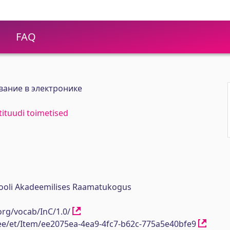
FAQ
ание в электронике
stituudi toimetised
ikooli Akadeemilises Raamatukogus
org/vocab/InC/1.0/
h.ee/et/Item/ee2075ea-4ea9-4fc7-b62c-775a5e40bfe9