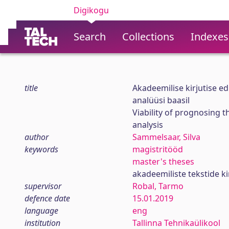
Digikogu
Search
Collections
Indexes
title
Akadeemilise kirjutise e
analüüsi baasil
Viability of prognosing t
analysis
author
Sammelsaar, Silva
keywords
magistritööd
master's theses
akadeemiliste tekstide k
supervisor
Robal, Tarmo
defence date
15.01.2019
language
eng
institution
Tallinna Tehnikaülikool