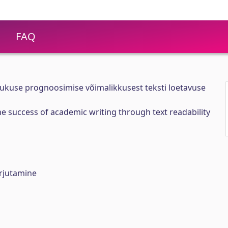
FAQ
dukuse prognoosimise võimalikkusest teksti loetavuse
he success of academic writing through text readability
irjutamine