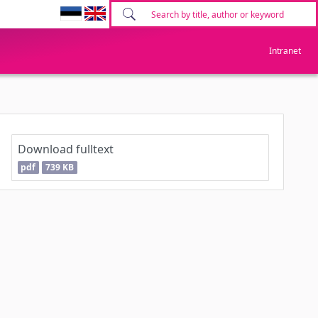
Intranet
Download fulltext
pdf
739 KB