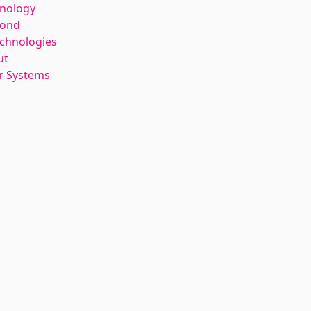
hnology
kond
echnologies
ut
r Systems