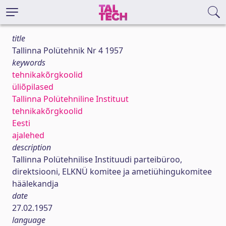
title
Tallinna Polütehnik Nr 4 1957
keywords
tehnikakõrgkoolid
üliõpilased
Tallinna Polütehniline Instituut
tehnikakõrgkoolid
Eesti
ajalehed
description
Tallinna Polütehnilise Instituudi parteibüroo,
direktsiooni, ELKNÜ komitee ja ametiühingukomitee
häälekandja
date
27.02.1957
language