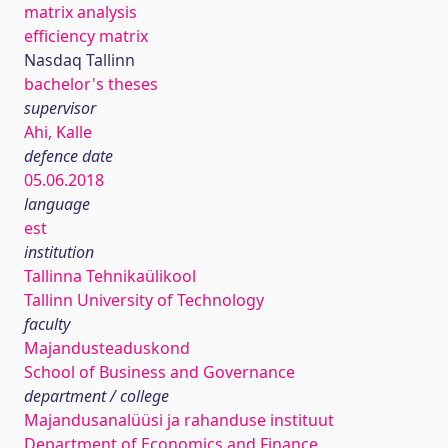
matrix analysis
efficiency matrix
Nasdaq Tallinn
bachelor's theses
supervisor
Ahi, Kalle
defence date
05.06.2018
language
est
institution
Tallinna Tehnikaülikool
Tallinn University of Technology
faculty
Majandusteaduskond
School of Business and Governance
department / college
Majandusanalüüsi ja rahanduse instituut
Department of Economics and Finance