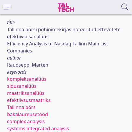
title
Tallinna börsi põhinimekirjas noteeritud ettevõtete
efektiivsusanalüüs
Efficiency Analysis of Nasdaq Tallinn Main List
Companies
author
Raudsepp, Marten
keywords
kompleksanalüüs
sidusanalüüs
maatriksanalüüs
efektiivsusmaatriks
Tallinna börs
bakalaureusetööd
complex analysis
systems integrated analysis