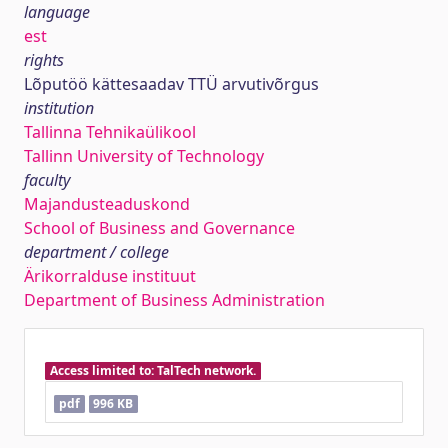
language
est
rights
Lõputöö kättesaadav TTÜ arvutivõrgus
institution
Tallinna Tehnikaülikool
Tallinn University of Technology
faculty
Majandusteaduskond
School of Business and Governance
department / college
Ärikorralduse instituut
Department of Business Administration
Access limited to: TalTech network.
pdf
996 KB