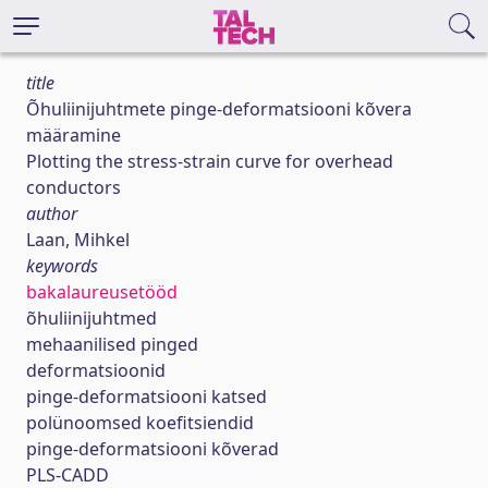
title
Õhuliinijuhtmete pinge-deformatsiooni kõvera
määramine
Plotting the stress-strain curve for overhead
conductors
author
Laan, Mihkel
keywords
bakalaureusetööd
õhuliinijuhtmed
mehaanilised pinged
deformatsioonid
pinge-deformatsiooni katsed
polünoomsed koefitsiendid
pinge-deformatsiooni kõverad
PLS-CADD