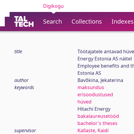
Digikogu
Search
Collections
Indexes
title
Töötajatele antavad hüv
Energy Estonia AS näitel
Employee benefits and th
Estonia AS
author
Bavõkina, Jekaterina
keywords
maksundus
erisoodustused
hüved
Hitachi Energy
bakalaureusetööd
bachelor's theses
supervisor
Kallaste, Kaidi