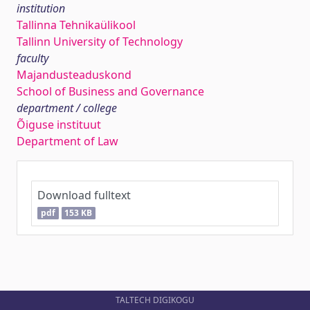
institution
Tallinna Tehnikaülikool
Tallinn University of Technology
faculty
Majandusteaduskond
School of Business and Governance
department / college
Õiguse instituut
Department of Law
Download fulltext
pdf
153 KB
TALTECH DIGIKOGU