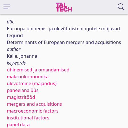
title
Euroopa ühinemis- ja ülevõtmistehingutele mõjuvad
tegurid
Determinants of European mergers and acquisitions
author
Kalle, Johanna
keywords
ühinemised ja omandamised
makroökonoomika
ülevõtmine (majandus)
paneelanalüüs
magistritööd
mergers and acquisitions
macroeconomic factors
institutional factors
panel data