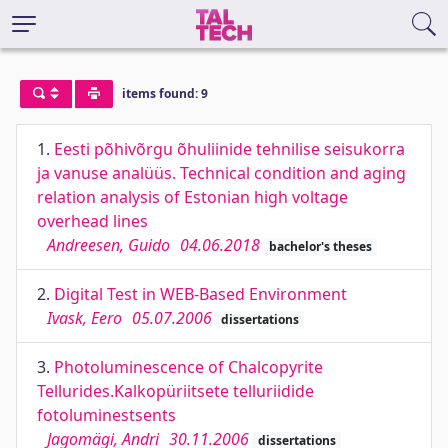
items found: 9
1.
Eesti põhivõrgu õhuliinide tehnilise seisukorra
ja vanuse analüüs. Technical condition and aging
relation analysis of Estonian high voltage
overhead lines
Andreesen, Guido
04.06.2018
bachelor's theses
2.
Digital Test in WEB-Based Environment
Ivask, Eero
05.07.2006
dissertations
3.
Photoluminescence of Chalcopyrite
Tellurides.Kalkopüriitsete telluriidide
fotoluminestsents
Jagomägi, Andri
30.11.2006
dissertations