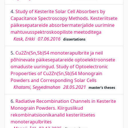
4.
Study of Kesterite Solar Cell Absorbers by
Capacitance Spectroscopy Methods. Kesteriitsete
päikesepatareide absorbermaterjalide uurimine
mahtuvusspektroskoopiliste meetoditega
Kask, Erkki
07.06.2016
dissertations
5.
Cu2Zn(Sn,Sb)S4 monoterapulbrite ja neil
põhinevate päikesepatareide optoelektroonsete
omaduste uuringud. Study of Optoelectronic
Propoerties of Cu2Zn(Sn,Sb)S4 Monograin
Powders and Corresponding Solar Cells
Khatami, Seyyedmahan
28.05.2021
master's theses
6.
Radiative Recombination Channels in Kesterite
Monograin Powders. Kiirguslikud
rekombinatsioonikanalid kesteriitsetes
monoterapulbrites