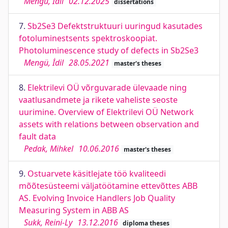
Mengü, İdil
02.12.2025
dissertations
7.
Sb2Se3 Defektstruktuuri uuringud kasutades
fotoluminestsents spektroskoopiat.
Photoluminescence study of defects in Sb2Se3
Mengü, İdil
28.05.2021
master's theses
8.
Elektrilevi OÜ võrguvarade ülevaade ning
vaatlusandmete ja rikete vaheliste seoste
uurimine. Overview of Elektrilevi OÜ Network
assets with relations between observation and
fault data
Pedak, Mihkel
10.06.2016
master's theses
9.
Ostuarvete käsitlejate töö kvaliteedi
mõõtesüsteemi väljatöötamine ettevõttes ABB
AS. Evolving Invoice Handlers Job Quality
Measuring System in ABB AS
Sukk, Reini-Ly
13.12.2016
diploma theses