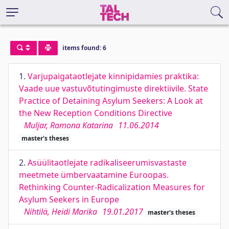
items found: 6
1.
Varjupaigataotlejate kinnipidamies praktika:
Vaade uue vastuvõtutingimuste direktiivile. State
Practice of Detaining Asylum Seekers: A Look at
the New Reception Conditions Directive
Muljar, Ramona Katarina
11.06.2014
master's theses
2.
Asüülitaotlejate radikaliseerumisvastaste
meetmete ümbervaatamine Euroopas.
Rethinking Counter-Radicalization Measures for
Asylum Seekers in Europe
Nihtilä, Heidi Marika
19.01.2017
master's theses