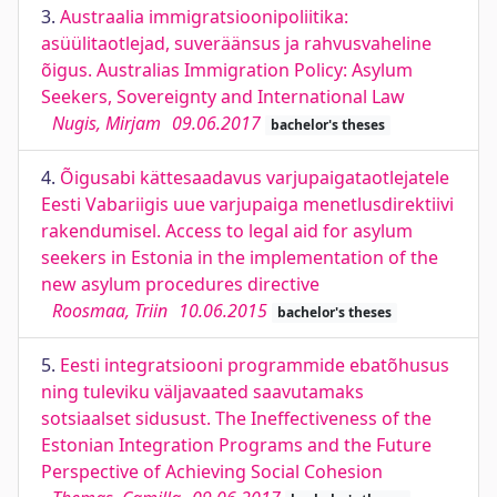
3.
Austraalia immigratsioonipoliitika:
asüülitaotlejad, suveräänsus ja rahvusvaheline
õigus. Australias Immigration Policy: Asylum
Seekers, Sovereignty and International Law
Nugis, Mirjam
09.06.2017
bachelor's theses
4.
Õigusabi kättesaadavus varjupaigataotlejatele
Eesti Vabariigis uue varjupaiga menetlusdirektiivi
rakendumisel. Access to legal aid for asylum
seekers in Estonia in the implementation of the
new asylum procedures directive
Roosmaa, Triin
10.06.2015
bachelor's theses
5.
Eesti integratsiooni programmide ebatõhusus
ning tuleviku väljavaated saavutamaks
sotsiaalset sidusust. The Ineffectiveness of the
Estonian Integration Programs and the Future
Perspective of Achieving Social Cohesion