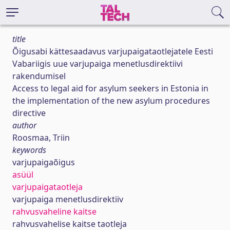
title
Õigusabi kättesaadavus varjupaigataotlejatele Eesti
Vabariigis uue varjupaiga menetlusdirektiivi
rakendumisel
Access to legal aid for asylum seekers in Estonia in
the implementation of the new asylum procedures
directive
author
Roosmaa, Triin
keywords
varjupaigaõigus
asüül
varjupaigataotleja
varjupaiga menetlusdirektiiv
rahvusvaheline kaitse
rahvusvahelise kaitse taotleja