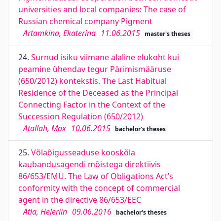
universities and local companies: The case of
Russian chemical company Pigment
Artamkina, Ekaterina
11.06.2015
master's theses
24.
Surnud isiku viimane alaline elukoht kui
peamine ühendav tegur Pärimismääruse
(650/2012) kontekstis. The Last Habitual
Residence of the Deceased as the Principal
Connecting Factor in the Context of the
Succession Regulation (650/2012)
Atallah, Max
10.06.2015
bachelor's theses
25.
Võlaõigusseaduse kooskõla
kaubandusagendi mõistega direktiivis
86/653/EMÜ. The Law of Obligations Act’s
conformity with the concept of commercial
agent in the directive 86/653/EEC
Atla, Heleriin
09.06.2016
bachelor's theses