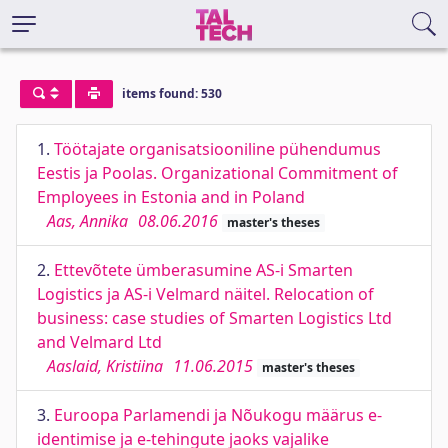
items found: 530
1.
Töötajate organisatsiooniline pühendumus
Eestis ja Poolas. Organizational Commitment of
Employees in Estonia and in Poland
Aas, Annika
08.06.2016
master's theses
2.
Ettevõtete ümberasumine AS-i Smarten
Logistics ja AS-i Velmard näitel. Relocation of
business: case studies of Smarten Logistics Ltd
and Velmard Ltd
Aaslaid, Kristiina
11.06.2015
master's theses
3.
Euroopa Parlamendi ja Nõukogu määrus e-
identimise ja e-tehingute jaoks vajalike