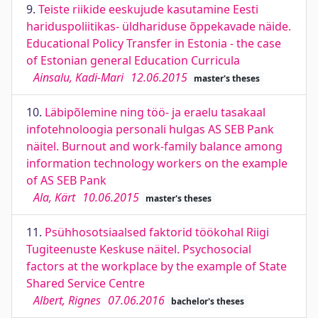
9.
Teiste riikide eeskujude kasutamine Eesti
hariduspoliitikas- üldhariduse õppekavade näide.
Educational Policy Transfer in Estonia - the case
of Estonian general Education Curricula
Ainsalu, Kadi-Mari
12.06.2015
master's theses
10.
Läbipõlemine ning töö- ja eraelu tasakaal
infotehnoloogia personali hulgas AS SEB Pank
näitel. Burnout and work-family balance among
information technology workers on the example
of AS SEB Pank
Ala, Kärt
10.06.2015
master's theses
11.
Psühhosotsiaalsed faktorid töökohal Riigi
Tugiteenuste Keskuse näitel. Psychosocial
factors at the workplace by the example of State
Shared Service Centre
Albert, Rignes
07.06.2016
bachelor's theses