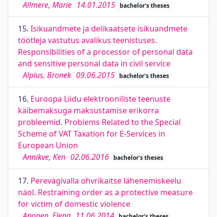
Allmere, Marie
14.01.2015
bachelor's theses
15.
Isikuandmete ja delikaatsete isikuandmete
töötleja vastutus avalikus teenistuses.
Responsibilities of a processor of personal data
and sensitive personal data in civil service
Alpius, Bronek
09.06.2015
bachelor's theses
16.
Euroopa Liidu elektrooniliste teenuste
käibemaksuga maksustamise erikorra
probleemid. Problems Related to the Special
Scheme of VAT Taxation for E-Services in
European Union
Annikve, Ken
02.06.2016
bachelor's theses
17.
Perevägivalla ohvrikaitse lähenemiskeelu
näol. Restraining order as a protective measure
for victim of domestic violence
Anonen, Elena
11.06.2014
bachelor's theses