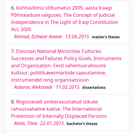
6.
Kohtuvõimu sõltumatus 2005. aasta Iraagi
Põhiseaduse valguses. The Concept of Judicial
Independence in The Light of Iraqi Constitution
Act, 2005
Ahmad, Dzhwar Anwar
12.06.2015
master's theses
7.
Estonian National Minorities Cultures:
Successes and Failures Policy Goals, Instruments
and Organization. Eesti vähemusrahvuste
kultuur: poliitikaeesmärkide saavutamine,
instrumendid ning organisatsioon
Aidarov, Aleksandr
11.02.2015
dissertations
8.
Riigisiseselt ümberasustatud isikute
rahvusvaheline kaitse. The International
Protection of Internally Displaced Persons
Ainla, Tiina
22.01.2015
bachelor's theses