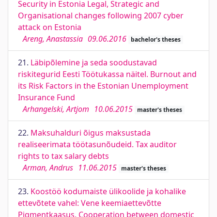
Security in Estonia Legal, Strategic and
Organisational changes following 2007 cyber
attack on Estonia
Areng, Anastassia
09.06.2016
bachelor's theses
21.
Läbipõlemine ja seda soodustavad
riskitegurid Eesti Töötukassa näitel. Burnout and
its Risk Factors in the Estonian Unemployment
Insurance Fund
Arhangelski, Artjom
10.06.2015
master's theses
22.
Maksuhalduri õigus maksustada
realiseerimata töötasunõudeid. Tax auditor
rights to tax salary debts
Arman, Andrus
11.06.2015
master's theses
23.
Koostöö kodumaiste ülikoolide ja kohalike
ettevõtete vahel: Vene keemiaettevõtte
Pigmentkaasus. Cooperation between domestic