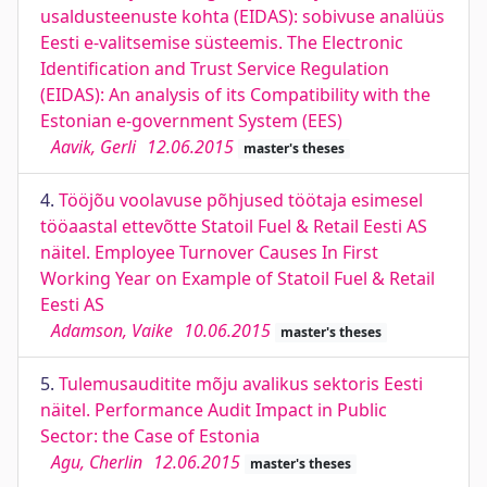
usaldusteenuste kohta (EIDAS): sobivuse analüüs
Eesti e-valitsemise süsteemis. The Electronic
Identification and Trust Service Regulation
(EIDAS): An analysis of its Compatibility with the
Estonian e-government System (EES)
Aavik, Gerli
12.06.2015
master's theses
4.
Tööjõu voolavuse põhjused töötaja esimesel
tööaastal ettevõtte Statoil Fuel & Retail Eesti AS
näitel. Employee Turnover Causes In First
Working Year on Example of Statoil Fuel & Retail
Eesti AS
Adamson, Vaike
10.06.2015
master's theses
5.
Tulemusauditite mõju avalikus sektoris Eesti
näitel. Performance Audit Impact in Public
Sector: the Case of Estonia
Agu, Cherlin
12.06.2015
master's theses