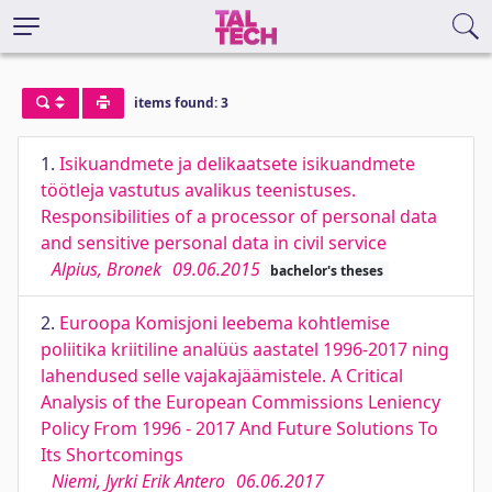
items found: 3
1.
Isikuandmete ja delikaatsete isikuandmete
töötleja vastutus avalikus teenistuses.
Responsibilities of a processor of personal data
and sensitive personal data in civil service
Alpius, Bronek
09.06.2015
bachelor's theses
2.
Euroopa Komisjoni leebema kohtlemise
poliitika kriitiline analüüs aastatel 1996-2017 ning
lahendused selle vajakajäämistele. A Critical
Analysis of the European Commissions Leniency
Policy From 1996 - 2017 And Future Solutions To
Its Shortcomings
Niemi, Jyrki Erik Antero
06.06.2017