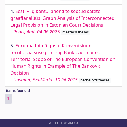
4.
Eesti Riigikohtu lahendite seotud sätete
graafianalüüs. Graph Analysis of Interconnected
Legal Provision in Estonian Court Decisions
Roots, Anti
04.06.2025
master's theses
5.
Euroopa Inimõiguste Konventsiooni
territoriaalsuse printsiip Bankovic´i näitel.
Territorial Scope of The European Convention on
Human Rights in Example of The Bankovic
Decision
Uusman, Eva-Maria
10.06.2015
bachelor's theses
items found: 5
1
TALTECH DIGIKOGU