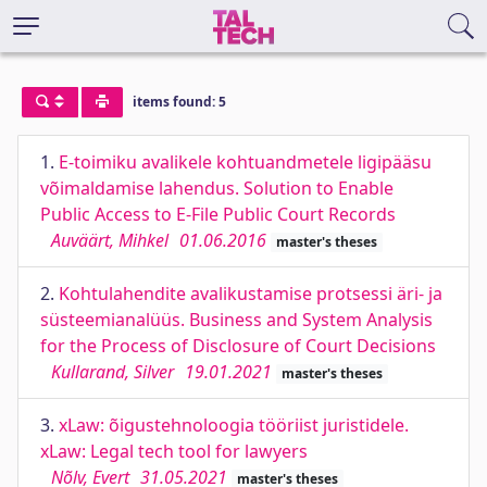
items found: 5
1.
E-toimiku avalikele kohtuandmetele ligipääsu
võimaldamise lahendus. Solution to Enable
Public Access to E-File Public Court Records
Auväärt, Mihkel
01.06.2016
master's theses
2.
Kohtulahendite avalikustamise protsessi äri- ja
süsteemianalüüs. Business and System Analysis
for the Process of Disclosure of Court Decisions
Kullarand, Silver
19.01.2021
master's theses
3.
xLaw: õigustehnoloogia tööriist juristidele.
xLaw: Legal tech tool for lawyers
Nõlv, Evert
31.05.2021
master's theses