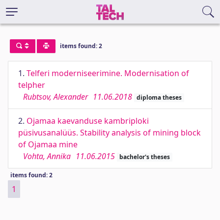
items found: 2
1.
Telferi moderniseerimine. Modernisation of
telpher
Rubtsov, Alexander
11.06.2018
diploma theses
2.
Ojamaa kaevanduse kambriploki
püsivusanalüüs. Stability analysis of mining block
of Ojamaa mine
Vohta, Annika
11.06.2015
bachelor's theses
items found: 2
1