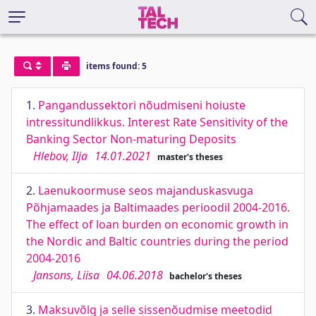
items found: 5
1.
Pangandussektori nõudmiseni hoiuste
intressitundlikkus. Interest Rate Sensitivity of the
Banking Sector Non-maturing Deposits
Hlebov, Ilja
14.01.2021
master's theses
2.
Laenukoormuse seos majanduskasvuga
Põhjamaades ja Baltimaades perioodil 2004-2016.
The effect of loan burden on economic growth in
the Nordic and Baltic countries during the period
2004-2016
Jansons, Liisa
04.06.2018
bachelor's theses
3.
Maksuvõlg ja selle sissenõudmise meetodid