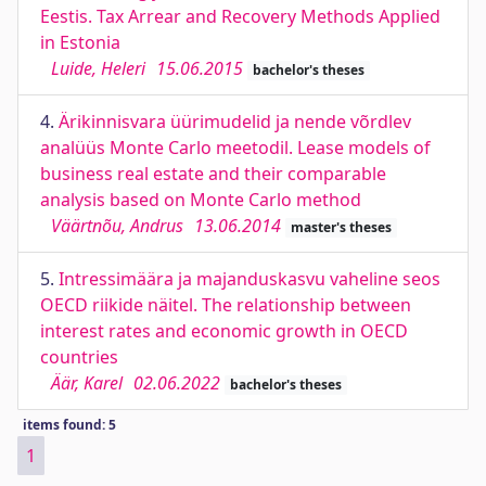
Eestis. Tax Arrear and Recovery Methods Applied
in Estonia
Luide, Heleri
15.06.2015
bachelor's theses
4.
Ärikinnisvara üürimudelid ja nende võrdlev
analüüs Monte Carlo meetodil. Lease models of
business real estate and their comparable
analysis based on Monte Carlo method
Väärtnõu, Andrus
13.06.2014
master's theses
5.
Intressimäära ja majanduskasvu vaheline seos
OECD riikide näitel. The relationship between
interest rates and economic growth in OECD
countries
Äär, Karel
02.06.2022
bachelor's theses
items found: 5
1