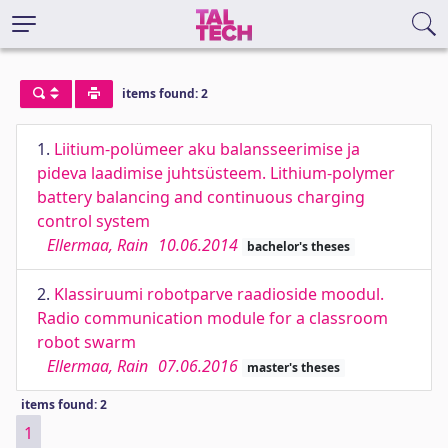
items found: 2
1.
Liitium-polümeer aku balansseerimise ja
pideva laadimise juhtsüsteem. Lithium-polymer
battery balancing and continuous charging
control system
Ellermaa, Rain
10.06.2014
bachelor's theses
2.
Klassiruumi robotparve raadioside moodul.
Radio communication module for a classroom
robot swarm
Ellermaa, Rain
07.06.2016
master's theses
items found: 2
1