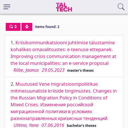
items found: 2
1.
Kriisikommunikatsiooni juhtimise täiustamine
kohalikes omavalitsustes: e-teenuse ettepanek.
Improving crisis communication management at
the local municipalities: an e-service proposal
Riibe, Jaanus
29.05.2023
master's theses
2.
Muutused Vene migratsioonipoliitikas
mitmesuunaliste kriiside tingimustes. Changes in
the Russian Migration Policy in Conditions of
Mixed Crises. Изменения российской
миграционной политики в условиях
разнонаправленных кризисных тенденций
Ulitina, Yana
07.06.2016
bachelor's theses