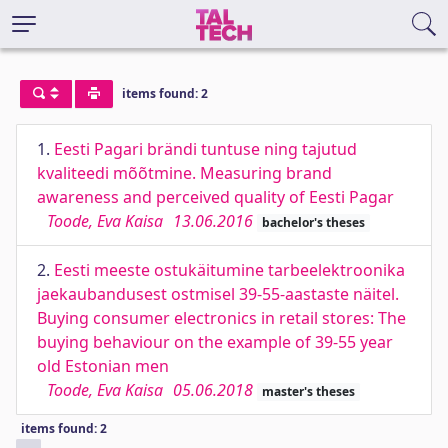
items found: 2
1.
Eesti Pagari brändi tuntuse ning tajutud
kvaliteedi mõõtmine. Measuring brand
awareness and perceived quality of Eesti Pagar
Toode, Eva Kaisa
13.06.2016
bachelor's theses
2.
Eesti meeste ostukäitumine tarbeelektroonika
jaekaubandusest ostmisel 39-55-aastaste näitel.
Buying consumer electronics in retail stores: The
buying behaviour on the example of 39-55 year
old Estonian men
Toode, Eva Kaisa
05.06.2018
master's theses
items found: 2