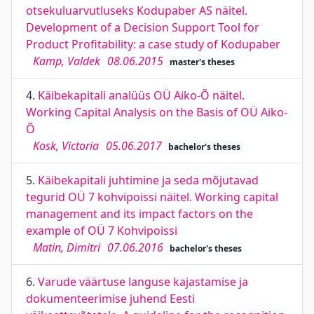
otsekuluarvutluseks Kodupaber AS näitel.
Development of a Decision Support Tool for
Product Profitability: a case study of Kodupaber
Kamp, Valdek
08.06.2015
master's theses
4.
Käibekapitali analüüs OÜ Aiko-Õ näitel.
Working Capital Analysis on the Basis of OÜ Aiko-
Õ
Kosk, Victoria
05.06.2017
bachelor's theses
5.
Käibekapitali juhtimine ja seda mõjutavad
tegurid OÜ 7 kohvipoissi näitel. Working capital
management and its impact factors on the
example of OÜ 7 Kohvipoissi
Matin, Dimitri
07.06.2016
bachelor's theses
6.
Varude väärtuse languse kajastamise ja
dokumenteerimise juhend Eesti