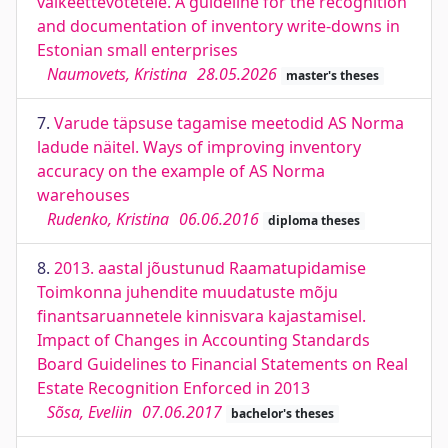
väikeettevõtetele. A guideline for the recognition
and documentation of inventory write-downs in
Estonian small enterprises
Naumovets, Kristina
28.05.2026
master's theses
7.
Varude täpsuse tagamise meetodid AS Norma
ladude näitel. Ways of improving inventory
accuracy on the example of AS Norma
warehouses
Rudenko, Kristina
06.06.2016
diploma theses
8.
2013. aastal jõustunud Raamatupidamise
Toimkonna juhendite muudatuste mõju
finantsaruannetele kinnisvara kajastamisel.
Impact of Changes in Accounting Standards
Board Guidelines to Financial Statements on Real
Estate Recognition Enforced in 2013
Sõsa, Eveliin
07.06.2017
bachelor's theses