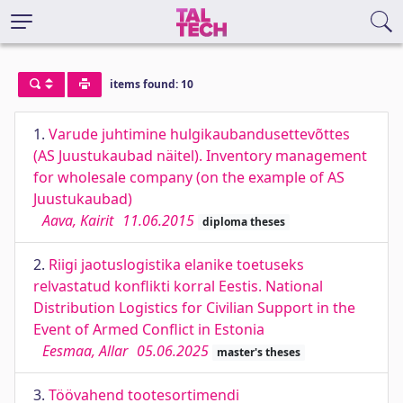
items found: 10
1.
Varude juhtimine hulgikaubandusettevõttes
(AS Juustukaubad näitel). Inventory management
for wholesale company (on the example of AS
Juustukaubad)
Aava, Kairit
11.06.2015
diploma theses
2.
Riigi jaotuslogistika elanike toetuseks
relvastatud konflikti korral Eestis. National
Distribution Logistics for Civilian Support in the
Event of Armed Conflict in Estonia
Eesmaa, Allar
05.06.2025
master's theses
3.
Töövahend tootesortimendi