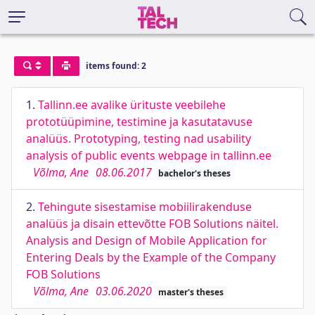
items found: 2
1.
Tallinn.ee avalike ürituste veebilehe
prototüüpimine, testimine ja kasutatavuse
analüüs. Prototyping, testing nad usability
analysis of public events webpage in tallinn.ee
Võlma, Ane
08.06.2017
bachelor's theses
2.
Tehingute sisestamise mobiilirakenduse
analüüs ja disain ettevõtte FOB Solutions näitel.
Analysis and Design of Mobile Application for
Entering Deals by the Example of the Company
FOB Solutions
Võlma, Ane
03.06.2020
master's theses