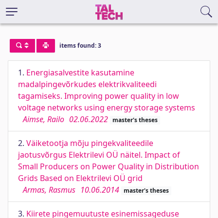
items found: 3
1.
Energiasalvestite kasutamine
madalpingevõrkudes elektrikvaliteedi
tagamiseks. Improving power quality in low
voltage networks using energy storage systems
Aimse, Railo
02.06.2022
master's theses
2.
Väiketootja mõju pingekvaliteedile
jaotusvõrgus Elektrilevi OÜ näitel. Impact of
Small Producers on Power Quality in Distribution
Grids Based on Elektrilevi OÜ grid
Armas, Rasmus
10.06.2014
master's theses
3.
Kiirete pingemuutuste esinemissageduse