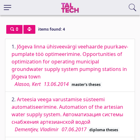
items found: 4
1.
Jõgeva linna ühisveevärgi veehaarde puurkaev-
pumplate töö optimeerimine. Opportunities of
optimization for operating municipal
groundwater supply system pumping stations in
Jõgeva town
Alasoo, Kert
13.06.2014
master's theses
2.
Arteesia veega varustamise süsteemi
automatiseerimine. Automation of the artesian
water supply system. Автоматизация системы
снабжения артезианской водой
Dementjev, Vladimir
07.06.2017
diploma theses