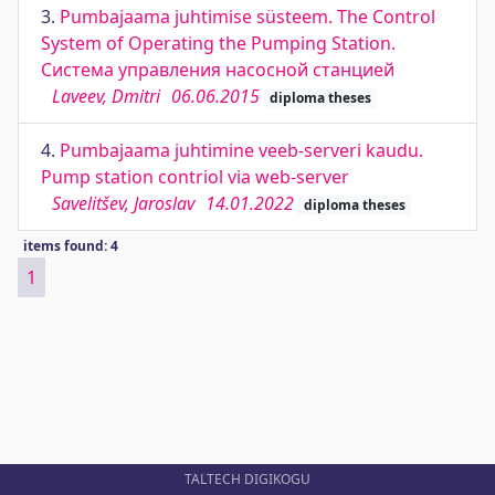
3.
Pumbajaama juhtimise süsteem. The Control
System of Operating the Pumping Station.
Система управления насосной станцией
Laveev, Dmitri
06.06.2015
diploma theses
4.
Pumbajaama juhtimine veeb-serveri kaudu.
Pump station contriol via web-server
Savelitšev, Jaroslav
14.01.2022
diploma theses
items found: 4
1
TALTECH DIGIKOGU