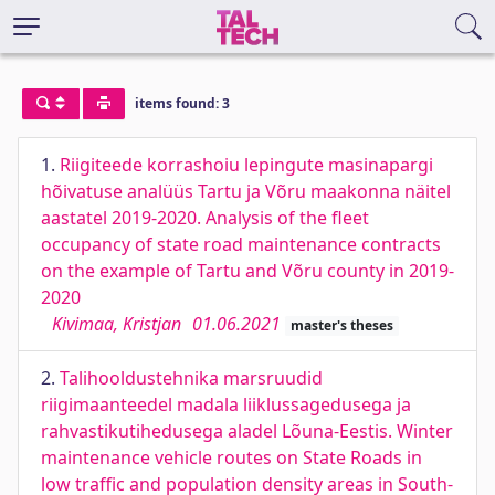
items found: 3
1.
Riigiteede korrashoiu lepingute masinapargi
hõivatuse analüüs Tartu ja Võru maakonna näitel
aastatel 2019-2020. Analysis of the fleet
occupancy of state road maintenance contracts
on the example of Tartu and Võru county in 2019-
2020
Kivimaa, Kristjan
01.06.2021
master's theses
2.
Talihooldustehnika marsruudid
riigimaanteedel madala liiklussagedusega ja
rahvastikutihedusega aladel Lõuna-Eestis. Winter
maintenance vehicle routes on State Roads in
low traffic and population density areas in South-