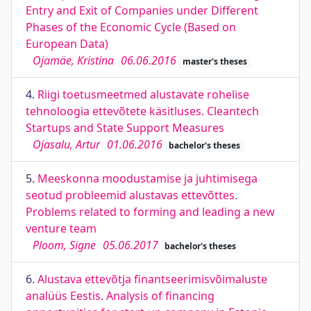
Entry and Exit of Companies under Different
Phases of the Economic Cycle (Based on
European Data)
Ojamäe, Kristina
06.06.2016
master's theses
4.
Riigi toetusmeetmed alustavate rohelise
tehnoloogia ettevõtete käsitluses. Cleantech
Startups and State Support Measures
Ojasalu, Artur
01.06.2016
bachelor's theses
5.
Meeskonna moodustamise ja juhtimisega
seotud probleemid alustavas ettevõttes.
Problems related to forming and leading a new
venture team
Ploom, Signe
05.06.2017
bachelor's theses
6.
Alustava ettevõtja finantseerimisvõimaluste
analüüs Eestis. Analysis of financing