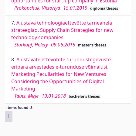
opportunities for start-up company in Estonia
Prokopchuk, Victoriya
15.01.2019
diploma theses
7.
Alustava tehnoloogiaettevõtte tarneahela
strateegiad. Supply Chain Strategies for new
technology companies
Starkopf, Helery
09.06.2015
master's theses
8.
Alustavate ettevõtete turundustegevuste
eripära arvestades e-turunduse võimalusi.
Marketing Peculiarities for New Ventures
Considering the Opportunities of Digital
Marketing
Tauts, Mirje
19.01.2018
bachelor's theses
items found: 8
1