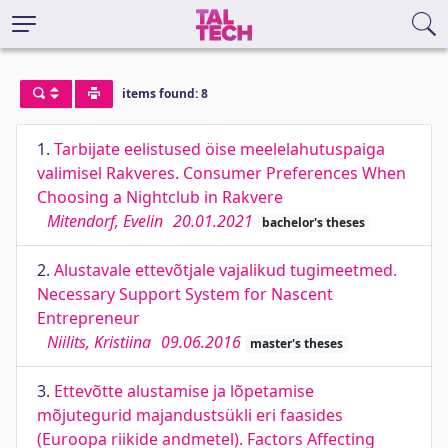
items found: 8
1.
Tarbijate eelistused öise meelelahutuspaiga
valimisel Rakveres. Consumer Preferences When
Choosing a Nightclub in Rakvere
Mitendorf, Evelin
20.01.2021
bachelor's theses
2.
Alustavale ettevõtjale vajalikud tugimeetmed.
Necessary Support System for Nascent
Entrepreneur
Niilits, Kristiina
09.06.2016
master's theses
3.
Ettevõtte alustamise ja lõpetamise
mõjutegurid majandustsükli eri faasides
(Euroopa riikide andmetel). Factors Affecting