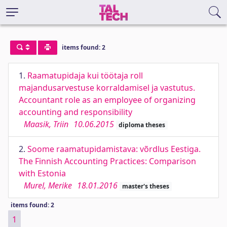
items found: 2
1.
Raamatupidaja kui töötaja roll
majandusarvestuse korraldamisel ja vastutus.
Accountant role as an employee of organizing
accounting and responsibility
Maasik, Triin
10.06.2015
diploma theses
2.
Soome raamatupidamistava: võrdlus Eestiga.
The Finnish Accounting Practices: Comparison
with Estonia
Murel, Merike
18.01.2016
master's theses
items found: 2
1