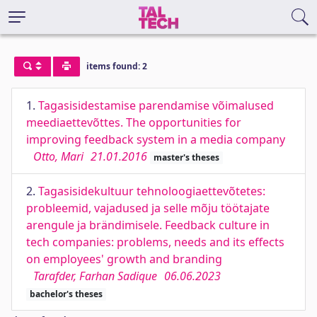
items found: 2
1.
Tagasisidestamise parendamise võimalused
meediaettevõttes. The opportunities for
improving feedback system in a media company
Otto, Mari
21.01.2016
master's theses
2.
Tagasisidekultuur tehnoloogiaettevõtetes:
probleemid, vajadused ja selle mõju töötajate
arengule ja brändimisele. Feedback culture in
tech companies: problems, needs and its effects
on employees' growth and branding
Tarafder, Farhan Sadique
06.06.2023
bachelor's theses