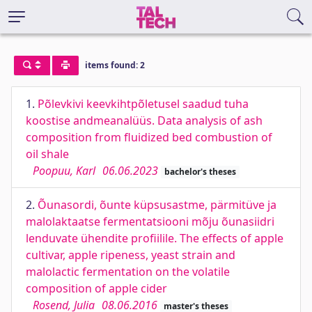
items found: 2
1.
Põlevkivi keevkihtpõletusel saadud tuha
koostise andmeanalüüs. Data analysis of ash
composition from fluidized bed combustion of
oil shale
Poopuu, Karl
06.06.2023
bachelor's theses
2.
Õunasordi, õunte küpsusastme, pärmitüve ja
malolaktaatse fermentatsiooni mõju õunasiidri
lenduvate ühendite profiilile. The effects of apple
cultivar, apple ripeness, yeast strain and
malolactic fermentation on the volatile
composition of apple cider
Rosend, Julia
08.06.2016
master's theses