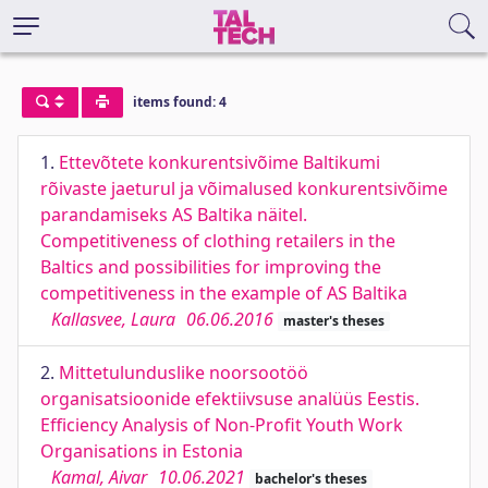
items found: 4
1.
Ettevõtete konkurentsivõime Baltikumi
rõivaste jaeturul ja võimalused konkurentsivõime
parandamiseks AS Baltika näitel.
Competitiveness of clothing retailers in the
Baltics and possibilities for improving the
competitiveness in the example of AS Baltika
Kallasvee, Laura
06.06.2016
master's theses
2.
Mittetulunduslike noorsootöö
organisatsioonide efektiivsuse analüüs Eestis.
Efficiency Analysis of Non-Profit Youth Work
Organisations in Estonia
Kamal, Aivar
10.06.2021
bachelor's theses