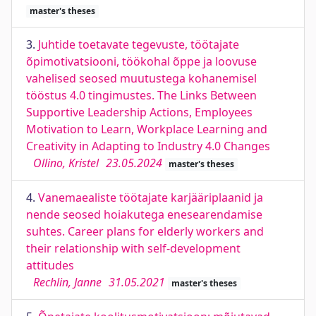
master's theses
3.
Juhtide toetavate tegevuste, töötajate
õpimotivatsiooni, töökohal õppe ja loovuse
vahelised seosed muutustega kohanemisel
tööstus 4.0 tingimustes. The Links Between
Supportive Leadership Actions, Employees
Motivation to Learn, Workplace Learning and
Creativity in Adapting to Industry 4.0 Changes
Ollino, Kristel
23.05.2024
master's theses
4.
Vanemaealiste töötajate karjääriplaanid ja
nende seosed hoiakutega enesearendamise
suhtes. Career plans for elderly workers and
their relationship with self-development
attitudes
Rechlin, Janne
31.05.2021
master's theses