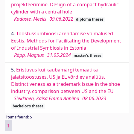
projekteerimine. Design of a compact hydraulic
cylinder with a central hole
Kadaste, Meelis
09.06.2022
diploma theses
4.
Tööstussümbioosi arendamise võimalused
Eestis. Methods for Facilitating the Development
of Industrial Symbiosis in Estonia
Räpp, Magnus
31.05.2024
master's theses
5.
Eristuvus kui kaubamärgi temaatika
jalatsitööstuses. US ja EL võrdlev analüüs.
Distinctiveness as a trademark issue in the shoe
industry, comparison between US and the EU
Siekkinen, Kaisa Emma Anniina
08.06.2023
bachelor's theses
items found: 5
1