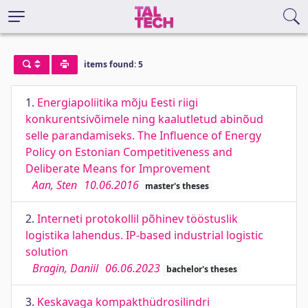
items found: 5
1.
Energiapoliitika mõju Eesti riigi
konkurentsivõimele ning kaalutletud abinõud
selle parandamiseks. The Influence of Energy
Policy on Estonian Competitiveness and
Deliberate Means for Improvement
Aan, Sten
10.06.2016
master's theses
2.
Interneti protokollil põhinev tööstuslik
logistika lahendus. IP-based industrial logistic
solution
Bragin, Daniil
06.06.2023
bachelor's theses
3.
Keskavaga kompakthüdrosilindri