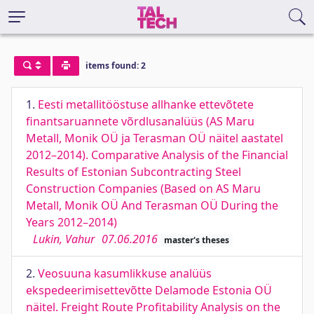
items found: 2
1.
Eesti metallitööstuse allhanke ettevõtete
finantsaruannete võrdlusanalüüs (AS Maru
Metall, Monik OÜ ja Terasman OÜ näitel aastatel
2012–2014). Comparative Analysis of the Financial
Results of Estonian Subcontracting Steel
Construction Companies (Based on AS Maru
Metall, Monik OÜ And Terasman OÜ During the
Years 2012–2014)
Lukin, Vahur
07.06.2016
master's theses
2.
Veosuuna kasumlikkuse analüüs
ekspedeerimisettevõtte Delamode Estonia OÜ
näitel. Freight Route Profitability Analysis on the