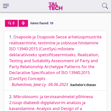
items found: 10
1.
Osapoole ja Osapoole Seose arhetüüpmustrite
realiseerimine, testimine ja sobivuse hindamine
ISO 13940:2015 (ContSys) mõistete
deklaratiivseks spetsifitseerimiseks. Realization,
Testing and Suitability Assessment of Party and
Party Relationship Archetype Patterns for the
Declarative Specification of ISO 13940:2015
(ContSys) Concepts
Buhvestova, Jane-Ly
06.06.2023
bachelor's theses
2.
Mikrobioomi- ja terviseandmetel põhineva
2.tüüpi diabeedi digiplatvormi analüüs ja
kavandamine. Analysis and Design of a