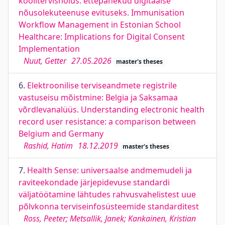
koolitervishoius: ettepanekud digitaalse
nõusolekuteenuse evituseks. Immunisation
Workflow Management in Estonian School
Healthcare: Implications for Digital Consent
Implementation
Nuut, Getter
27.05.2026
master's theses
6.
Elektroonilise terviseandmete registrile
vastuseisu mõistmine: Belgia ja Saksamaa
võrdlevanalüüs. Understanding electronic health
record user resistance: a comparison between
Belgium and Germany
Rashid, Hatim
18.12.2019
master's theses
7.
Health Sense: universaalse andmemudeli ja
raviteekondade järjepidevuse standardi
väljatöötamine lähtudes rahvusvahelistest uue
põlvkonna terviseinfosüsteemide standarditest
Ross, Peeter; Metsallik, Janek; Kankainen, Kristian