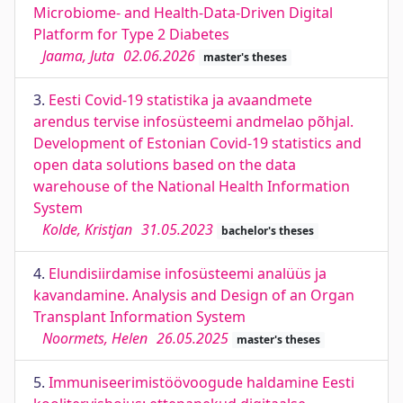
Microbiome- and Health-Data-Driven Digital
Platform for Type 2 Diabetes
Jaama, Juta
02.06.2026
master's theses
3.
Eesti Covid-19 statistika ja avaandmete
arendus tervise infosüsteemi andmelao põhjal.
Development of Estonian Covid-19 statistics and
open data solutions based on the data
warehouse of the National Health Information
System
Kolde, Kristjan
31.05.2023
bachelor's theses
4.
Elundisiirdamise infosüsteemi analüüs ja
kavandamine. Analysis and Design of an Organ
Transplant Information System
Noormets, Helen
26.05.2025
master's theses
5.
Immuniseerimistöövoogude haldamine Eesti