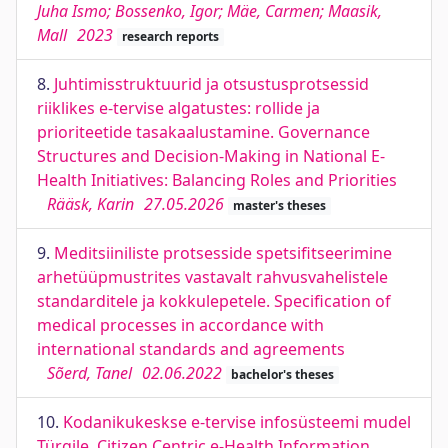
Juha Ismo; Bossenko, Igor; Mäe, Carmen; Maasik,
Mall
2023
research reports
8.
Juhtimisstruktuurid ja otsustusprotsessid
riiklikes e-tervise algatustes: rollide ja
prioriteetide tasakaalustamine. Governance
Structures and Decision-Making in National E-
Health Initiatives: Balancing Roles and Priorities
Rääsk, Karin
27.05.2026
master's theses
9.
Meditsiiniliste protsesside spetsifitseerimine
arhetüüpmustrites vastavalt rahvusvahelistele
standarditele ja kokkulepetele. Specification of
medical processes in accordance with
international standards and agreements
Sõerd, Tanel
02.06.2022
bachelor's theses
10.
Kodanikukeskse e-tervise infosüsteemi mudel
Türgile. Citizen Centric e-Health Information