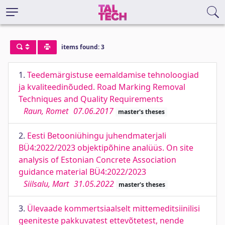
items found: 3
1.
Teedemärgistuse eemaldamise tehnoloogiad
ja kvaliteedinõuded. Road Marking Removal
Techniques and Quality Requirements
Raun, Romet
07.06.2017
master's theses
2.
Eesti Betooniühingu juhendmaterjali
BÜ4:2022/2023 objektipõhine analüüs. On site
analysis of Estonian Concrete Association
guidance material BÜ4:2022/2023
Siilsalu, Mart
31.05.2022
master's theses
3.
Ülevaade kommertsiaalselt mittemeditsiinilisi
geeniteste pakkuvatest ettevõtetest, nende