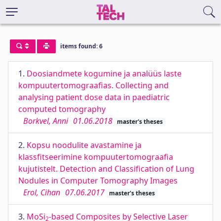
items found: 6
1.
Doosiandmete kogumine ja analüüs laste
kompuutertomograafias. Collecting and
analysing patient dose data in paediatric
computed tomography
Borkvel, Anni
01.06.2018
master's theses
2.
Kopsu noodulite avastamine ja
klassfitseerimine kompuutertomograafia
kujutistelt. Detection and Classification of Lung
Nodules in Computer Tomography Images
Erol, Cihan
07.06.2017
master's theses
3.
MoSi
-based Composites by Selective Laser
2