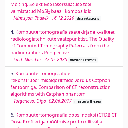
Melting. Selektiivse lasersulatuse teel
valmistatud MoSi
baasil komposiidid
2
Minasyan, Tatevik
16.12.2020
dissertations
4.
Kompuutertomograafia saatekirjade kvaliteet
radioloogiatehnikute vaatepunktist. The Quality
of Computed Tomography Referrals from the
Radiographers Perspective
Süld, Mari-Liis
27.05.2026
master's theses
5.
Kompuutertomograafide
rekonstrueerimisalgoritmide võrdlus Catphan
fantoomiga. Comparison of CT reconstruction
algorithms with Catphan phantom
Turgeneva, Olga
02.06.2017
master's theses
6.
Kompuutertomograafia doosiindeksi (CTDI) CT
Dose Profileriga mõõtmise protokolli välja