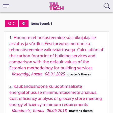
items found: 3
1.
Hoonete tehnosüsteemide süsinikujalajälje
arvutus ja võrdlus Eesti arvutusmetoodika
tehnosüsteemide vaikeväärtusega. Calculation of
the carbon foorprint of building services and
comparison with the default values of the
Estonian methodology for building services
Kasemägi, Anette
08.01.2025
master's theses
2.
Kaubandushoone kuluoptimaalsete
energiatõhususe miinimumtasemete analüüs.
Cost efficiency analysis of grocery store meeting
energy efficiency minimum requirements
Mändmets, Tomas
06.06.2018
master's theses