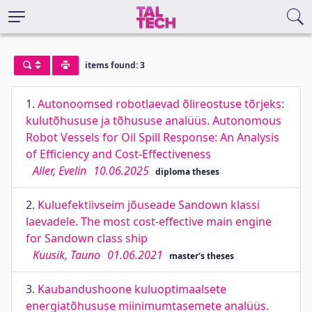
items found: 3
1.
Autonoomsed robotlaevad õlireostuse tõrjeks:
kulutõhususe ja tõhususe analüüs. Autonomous
Robot Vessels for Oil Spill Response: An Analysis
of Efficiency and Cost-Effectiveness
Aller, Evelin
10.06.2025
diploma theses
2.
Kuluefektiivseim jõuseade Sandown klassi
laevadele. The most cost-effective main engine
for Sandown class ship
Kuusik, Tauno
01.06.2021
master's theses
3.
Kaubandushoone kuluoptimaalsete
energiatõhususe miinimumtasemete analüüs.