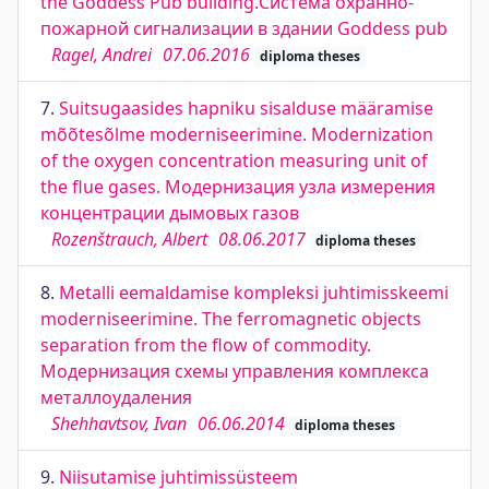
the Goddess Pub building.Система охранно-
пожарной сигнализации в здании Goddess pub
Ragel, Andrei
07.06.2016
diploma theses
7.
Suitsugaasides hapniku sisalduse määramise
mõõtesõlme moderniseerimine. Modernization
of the oxygen concentration measuring unit of
the flue gases. Модернизация узла измерения
концентрации дымовых газов
Rozenštrauch, Albert
08.06.2017
diploma theses
8.
Metalli eemaldamise kompleksi juhtimisskeemi
moderniseerimine. The ferromagnetic objects
separation from the flow of commodity.
Модернизация схемы управления комплекса
металлоудаления
Shehhavtsov, Ivan
06.06.2014
diploma theses
9.
Niisutamise juhtimissüsteem