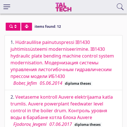
items found: 12
1.
Hüdraulilise painutuspressi IB1430
juhtimissüsteemi moderniseerimine. IB1430
hydraulic plate bending machine control system
modernisation. Модернизация системы
управления листогибочным гидравлическим
прессом модели ИБ1430
Bober, Jefim
05.06.2014
diploma theses
2.
Veetaseme kontroll Auvere elektrijaama katla
trumlis. Auvere powerplant feedwater level
control in the boiler drum. Контроль уровня
воды в барабане котла блока Auvere
Fjodorov, Jevgeni
07.06.2017
diploma theses