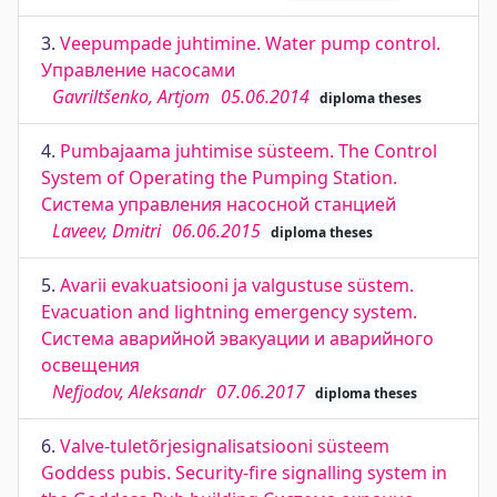
3.
Veepumpade juhtimine. Water pump control.
Управление насосами
Gavriltšenko, Artjom
05.06.2014
diploma theses
4.
Pumbajaama juhtimise süsteem. The Control
System of Operating the Pumping Station.
Система управления насосной станцией
Laveev, Dmitri
06.06.2015
diploma theses
5.
Avarii evakuatsiooni ja valgustuse süstem.
Evacuation and lightning emergency system.
Система аварийной эвакуации и аварийного
освещения
Nefjodov, Aleksandr
07.06.2017
diploma theses
6.
Valve-tuletõrjesignalisatsiooni süsteem
Goddess pubis. Security-fire signalling system in