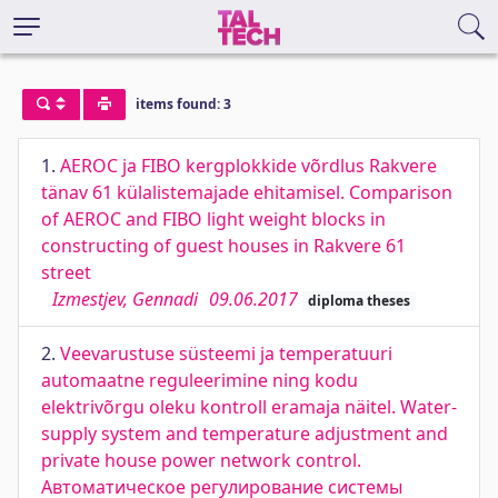
items found: 3
1.
AEROC ja FIBO kergplokkide võrdlus Rakvere
tänav 61 külalistemajade ehitamisel. Comparison
of AEROC and FIBO light weight blocks in
constructing of guest houses in Rakvere 61
street
Izmestjev, Gennadi
09.06.2017
diploma theses
2.
Veevarustuse süsteemi ja temperatuuri
automaatne reguleerimine ning kodu
elektrivõrgu oleku kontroll eramaja näitel. Water-
supply system and temperature adjustment and
private house power network control.
Автоматическое регулирование системы