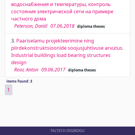
водоснабжения и температуры, контроль
состояния электрической сети на примере
частного дома
Peterson, Daniil
07.06.2018
diploma theses
3.
Paariselamu projekteerimine ning
piirdekonstruktsioonide soojusjuhtivuse arvutus.
Industrial buildings load bearing structures
design
Roor, Anton
09.06.2017
diploma theses
items found: 3
1
TALTECH DIGIKOGU