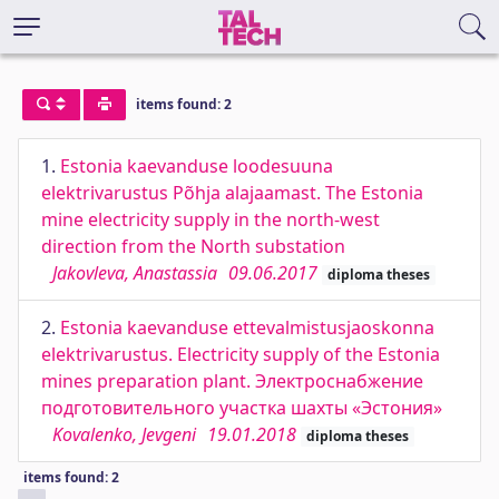
items found: 2
1.
Estonia kaevanduse loodesuuna
elektrivarustus Põhja alajaamast. The Estonia
mine electricity supply in the north-west
direction from the North substation
Jakovleva, Anastassia
09.06.2017
diploma theses
2.
Estonia kaevanduse ettevalmistusjaoskonna
elektrivarustus. Electricity supply of the Estonia
mines preparation plant. Электроснабжение
подготовительного участка шахты «Эстония»
Kovalenko, Jevgeni
19.01.2018
diploma theses
items found: 2